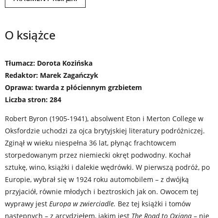
O książce
Tłumacz: Dorota Kozińska
Redaktor: Marek Zagańczyk
Oprawa: twarda z płóciennym grzbietem
Liczba stron: 284
Robert Byron (1905-1941), absolwent Eton i Merton College w
Oksfordzie uchodzi za ojca brytyjskiej literatury podróżniczej.
Zginął w wieku niespełna 36 lat, płynąc frachtowcem
storpedowanym przez niemiecki okręt podwodny. Kochał
sztukę, wino, książki i dalekie wędrówki. W pierwszą podróż, po
Europie, wybrał się w 1924 roku automobilem – z dwójką
przyjaciół, równie młodych i beztroskich jak on. Owocem tej
wyprawy jest
Europa w zwierciadle.
Bez tej książki i tomów
następnych – z arcydziełem, jakim jest
The Road to Oxiana
– nie