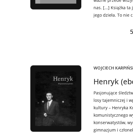
ważne przede wszys
nas. [...] Książka t
jego dzieła. To nie c
5
WOJCIECH KARPIŃS
Henryk (eb
Pasjonujące śledzt
losy tajemniczej i 
kultury – Henryka K
komunistycznego w
konserwatystów, w
gimnazjum i członek