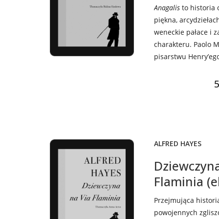
Anagalis
to historia
piękna, arcydzieła
weneckie pałace i z
charakteru. Paolo 
pisarstwu Henry’eg
5
ALFRED HAYES
Dziewczyna
Flaminia (
Przejmująca histori
powojennych zglis