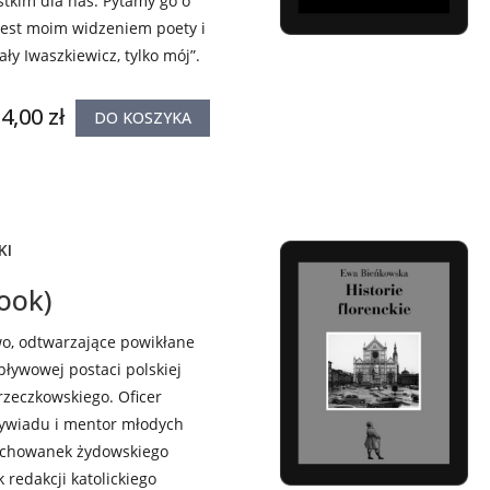
tkim dla nas. Pytamy go o
a jest moim widzeniem poety i
ały Iwaszkiewicz, tylko mój”.
4,00 zł
DO KOSZYKA
KI
ook)
wo, odtwarzające powikłane
wpływowej postaci polskiej
rzeczkowskiego. Oficer
ywiadu i mentor młodych
ychowanek żydowskiego
 redakcji katolickiego