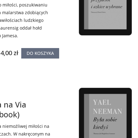
 o miłości, poszukiwaniu
ch malarstwa zdobiących
awiłościach ludzkiego
Maurensig oddał hołd
o Jamesa.
4,00 zł
DO KOSZYKA
 na Via
ebook)
a niemożliwej miłości na
zczach. W nakręconym na