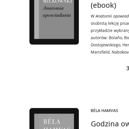
(ebook)
W
Anatomii opowiad
osobistą lekcję pis
przykładzie wybrany
autorów: Bolaño, Bo
Dostojewskiego, He
Mansfield, Nabokova
3
BÉLA HAMVAS
Godzina o