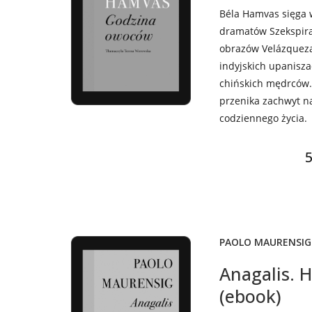
Béla Hamvas sięga 
dramatów Szekspira
obrazów Velázqueza. 
indyjskich upaniszad
chińskich mędrców. 
przenika zachwyt n
codziennego życia.
5
PAOLO MAURENSIG
Anagalis. H
(ebook)