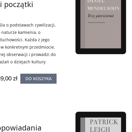
li początki
a o podstawach cywilizacji,
o naturze kamienia, o
 duchowości. Każda z jego
t w konkretnym przedmiocie.
nej obserwacji i prowadzi do
żań o dziejach kultury.
9,00 zł
DO KOSZYKA
opowiadania