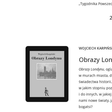
„Tygodnika Powszec
fabularyzował swój 
człowiekiem prawy
2
WOJCIECH KARPIŃS
Obrazy Lon
Obrazy Londynu
, og
w murach miasta, d
świadectwa historii, 
w jakim stopniu po
i do innych, w jakie
nami nowe światy, j
bogatsi?