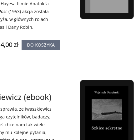
Hayesa filmie Anatole’a
łość
(1953) akcja została
ryża, w głównych rolach
las i Dany Robin.
4,00 zł
DO KOSZYKA
iewicz (ebook)
 sprawia, że Iwaszkiewicz
ga czytelników, badaczy,
oś chce nam tak wiele
my mu kolejne pytania,