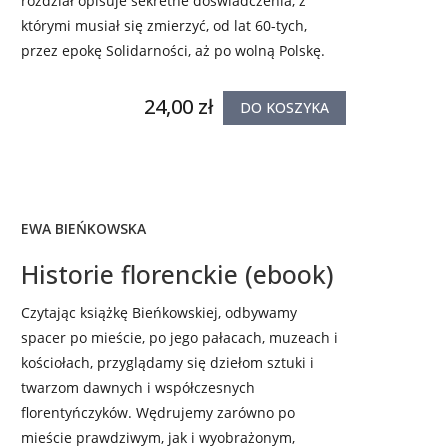
rozdział opisuje sekretne doświadczenia, z
którymi musiał się zmierzyć, od lat 60-tych,
przez epokę Solidarności, aż po wolną Polskę.
24,00 zł
DO KOSZYKA
EWA BIEŃKOWSKA
Historie florenckie (ebook)
Czytając książkę Bieńkowskiej, odbywamy
spacer po mieście, po jego pałacach, muzeach i
kościołach, przyglądamy się dziełom sztuki i
twarzom dawnych i współczesnych
florentyńczyków. Wędrujemy zarówno po
mieście prawdziwym, jak i wyobrażonym,