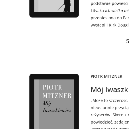
podstawie powieści 
Litvaka
Ich wielka mi
przeniesiona do Pa
wystąpili Kirk Doug
5
PIOTR MITZNER
Mój Iwaszk
„Może to szczerość,
nieustannie przycią
reżyserów. Skoro kt
powiedzieć, zadaje