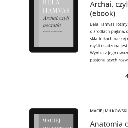
Archai, czy
(ebook)
Béla Hamvas rozmyśl
o źródłach piękna, 
składnikach naszej
myśli osadzona jes
Wynika z jego uważ
pasjonujących rozwa
4
MACIEJ MIŁKOWSKI
Anatomia 