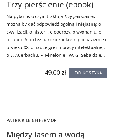
Trzy pierścienie (ebook)
Na pytanie, o czym traktują
Trzy pierścienie
,
można by dać odpowiedź ogólną i niejasną: o
cywilizacji, o historii, o podróży, o wygnaniu, o
pisaniu. Albo też bardzo konkretną: o nazizmie i
o wieku XX, o nauce greki i pracy intelektualnej,
o E. Auerbachu, F. Fénelonie i W. G. Sebaldzie...
49,00 zł
DO KOSZYKA
PATRICK LEIGH FERMOR
Między lasem a wodą