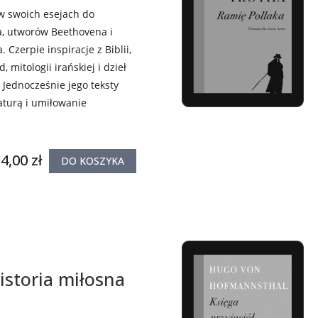
w swoich esejach do
, utworów Beethovena i
Czerpie inspiracje z Biblii,
, mitologii irańskiej i dzieł
Jednocześnie jego teksty
aturą i umiłowanie
4,00 zł
DO KOSZYKA
istoria miłosna