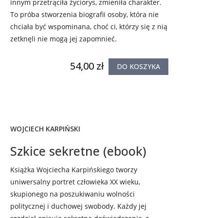
innym przetrąciła życiorys, zmieniła charakter.
To próba stworzenia biografii osoby, która nie
chciała być wspominana, choć ci, którzy się z nią
zetknęli nie mogą jej zapomnieć.
54,00 zł
DO KOSZYKA
WOJCIECH KARPIŃSKI
Szkice sekretne (ebook)
Książka Wojciecha Karpińskiego tworzy
uniwersalny portret człowieka XX wieku,
skupionego na poszukiwaniu wolności
politycznej i duchowej swobody. Każdy jej