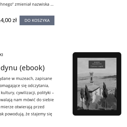
hnego” zmieniał nazwiska i
życiorys, będąc przy tym
m i konsekwentnym.
4,00 zł
DO KOSZYKA
KI
dynu (ebook)
lądane w muzeach, zapisane
omagające się odczytania,
kultury, cywilizacji, polityki –
zwalają nam mówić do siebie
j mierze otwierają przed
ak powodują, że stajemy się