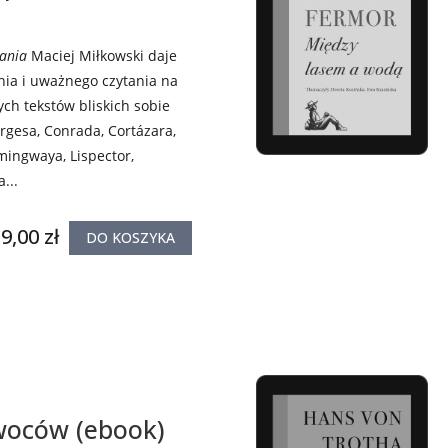
ania
Maciej Miłkowski daje
ania i uważnego czytania na
ch tekstów bliskich sobie
rgesa, Conrada, Cortázara,
mingwaya, Lispector,
...
9,00 zł
DO KOSZYKA
woców (ebook)