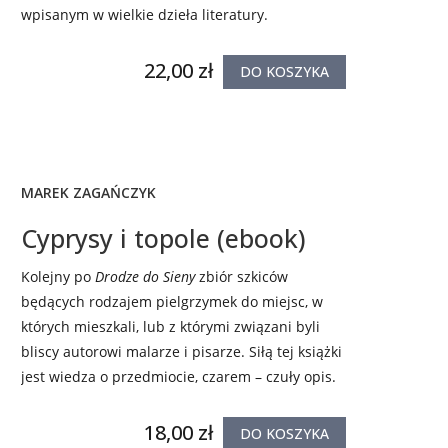
wpisanym w wielkie dzieła literatury.
22,00 zł
DO KOSZYKA
MAREK ZAGAŃCZYK
Cyprysy i topole (ebook)
Kolejny po
Drodze do Sieny
zbiór szkiców
będących rodzajem pielgrzymek do miejsc, w
których mieszkali, lub z którymi związani byli
bliscy autorowi malarze i pisarze. Siłą tej książki
jest wiedza o przedmiocie, czarem – czuły opis.
18,00 zł
DO KOSZYKA