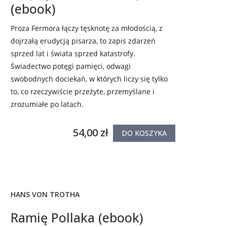
(ebook)
Proza Fermora łączy tęsknotę za młodością, z
dojrzałą erudycją pisarza, to zapis zdarzeń
sprzed lat i świata sprzed katastrofy.
Świadectwo potęgi pamięci, odwagi
swobodnych dociekań, w których liczy się tylko
to, co rzeczywiście przeżyte, przemyślane i
zrozumiałe po latach.
54,00 zł
DO KOSZYKA
HANS VON TROTHA
Ramię Pollaka (ebook)