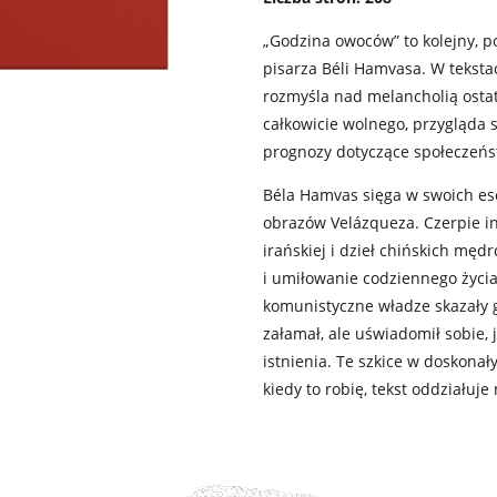
„Godzina owoców” to kolejny, p
pisarza Béli Hamvasa. W teksta
rozmyśla nad melancholią ostatn
całkowicie wolnego, przygląda
prognozy dotyczące społeczeńst
Béla Hamvas sięga w swoich es
obrazów Velázqueza. Czerpie insp
irańskiej i dzieł chińskich męd
i umiłowanie codziennego życia
komunistyczne władze skazały go
załamał, ale uświadomił sobie, j
istnienia. Te szkice w doskonał
kiedy to robię, tekst oddziałuje