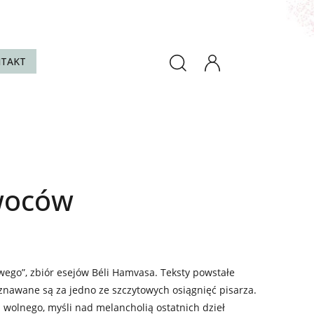
TAKT
woców
owego”, zbiór esejów Béli Hamvasa. Teksty powstałe
uznawane są za jedno ze szczytowych osiągnięć pisarza.
 wolnego, myśli nad melancholią ostatnich dzieł