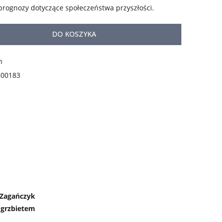
prognozy dotyczące społeczeństwa przyszłości.
DO KOSZYKA
n
800183
 Zagańczyk
 grzbietem