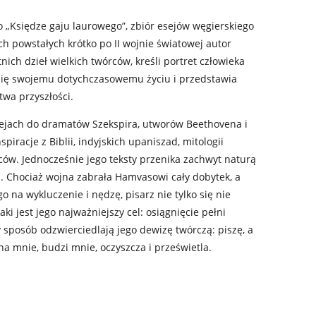
o „Księdze gaju laurowego”, zbiór esejów węgierskiego
ch powstałych krótko po II wojnie światowej autor
ich dzieł wielkich twórców, kreśli portret człowieka
 się swojemu dotychczasowemu życiu i przedstawia
wa przyszłości.
ejach do dramatów Szekspira, utworów Beethovena i
iracje z Biblii, indyjskich upaniszad, mitologii
rców. Jednocześnie jego teksty przenika zachwyt naturą
. Chociaż wojna zabrała Hamvasowi cały dobytek, a
 na wykluczenie i nędzę, pisarz nie tylko się nie
aki jest jego najważniejszy cel: osiągnięcie pełni
y sposób odzwierciedlają jego dewizę twórczą: piszę, a
 na mnie, budzi mnie, oczyszcza i prześwietla.