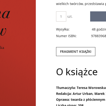
wielkich twórców, przedstawia 
szt.
Wysyłka:
48 godzi
Numer ISBN:
9788396
FRAGMENT KSIĄŻKI
O książce
Tłumaczyła: Teresa Worowska
Redakcja: Artur Urban, Marek
Oprawa: twarda z płóciennym
Liczba stron: 208