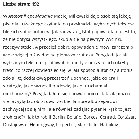
Liczba stron: 192
W
Anatomii opowiadania
Maciej Miłkowski daje osobistą lekcję
pisania i uważnego czytania na przykładzie wybranych tekstów
bliskich sobie autorów. Jak zauważa:
„
Istotą opowiadania jest to,
że nie dotyka wszystkiego, skupia się na pewnym wycinku
rzeczywistości. A przecież dobre opowiadanie mówi zarazem o
wiele więcej niż widać na pierwszy rzut oka. Przyglądając się
wybranym tekstom, próbowałem nie tyle odczytać ich ukrytą
treść, co raczej dowiedzieć się, w jaki sposób autor czy autorka
zdołali tę dodatkową przestrzeń upchnąć. Jakie obierali
strategie, jakie wznosili budowle, jakie uruchamiali
mechanizmy? Przyglądałem się opowiadaniom, tak jak można
się przyglądać obrazowi, rzeźbie, lampie albo zegarowi –
zachwycając się nimi, ale również zadając pytanie: «Jak to jest
zrobione?». Jak to robili Berlin, Bolaño, Borges, Conrad, Cortázar,
Dostojewski, Hemingway, Lispector, Mansfield, Nabokov...”.