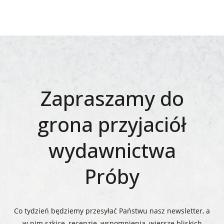
Zapraszamy do
grona przyjaciół
wydawnictwa
Próby
Co tydzień będziemy przesyłać Państwu nasz newsletter, a
w nim szkice, recenzje, wspomnienia, wiersze bliskich